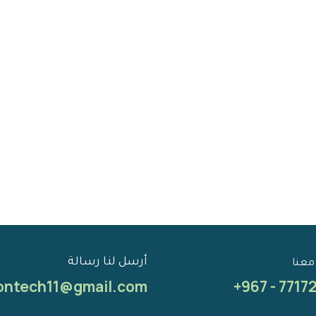
أرسل لنا رسالة
معنا
ontech11@gmail.com
+967 - 7717